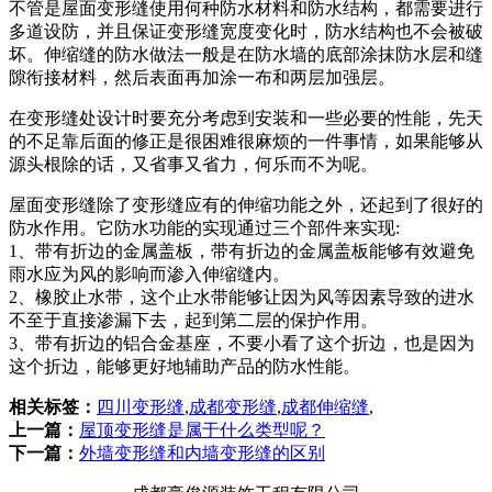
不管是屋面变形缝使用何种防水材料和防水结构，都需要进行
多道设防，并且保证变形缝宽度变化时，防水结构也不会被破
坏。伸缩缝的防水做法一般是在防水墙的底部涂抹防水层和缝
隙衔接材料，然后表面再加涂一布和两层加强层。
在变形缝处设计时要充分考虑到安装和一些必要的性能，先天
的不足靠后面的修正是很困难很麻烦的一件事情，如果能够从
源头根除的话，又省事又省力，何乐而不为呢。
屋面变形缝除了变形缝应有的伸缩功能之外，还起到了很好的
防水作用。它防水功能的实现通过三个部件来实现:
1、带有折边的金属盖板，带有折边的金属盖板能够有效避免
雨水应为风的影响而渗入伸缩缝内。
2、橡胶止水带，这个止水带能够让因为风等因素导致的进水
不至于直接渗漏下去，起到第二层的保护作用。
3、带有折边的铝合金基座，不要小看了这个折边，也是因为
这个折边，能够更好地辅助产品的防水性能。
相关标签：
四川变形缝
,
成都变形缝
,
成都伸缩缝
,
上一篇：
屋顶变形缝是属于什么类型呢？
下一篇：
外墙变形缝和内墙变形缝的区别