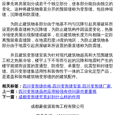
应事先将房屋划分成若干个独立部分，使各部分能自由独立的
变化。这种将建筑物垂直分开的预留缝称为变形缝。包括伸缩
缝，沉降缝和防震缝。
为防止建筑物各部分由于地基不均匀沉降引起房屋破坏所
设置的垂直缝称为沉降缝，为防止建筑构件因温度变化，热胀
冷缩使房屋出现裂缝或破坏，在沿建筑物长度方向相隔一定距
离预留垂直缝隙，在地震烈度≥8度的地区，为防止建筑物各
部分由于地震引起房屋破坏所设置的垂直缝称为防震缝。
并且建筑变形缝安装为针对现代建筑物超高和大范围建筑
工程之热胀冷缩，楼宇上下不等而引起的沉降和地震时产生的
楼宇摇摆而设置的普通型、防滑型、承重型、抗震型和封缝型
缝。四川变形缝集适用性和装饰性于一体的工业化定型产品，
是遮盖和装饰建筑物变形缝的的建筑配件。
相关标签：
四川变形缝价格
,
四川变形缝安装
,
四川变形缝厂家
,
上一篇：
四川变形缝虽然应用较强有些问题也要重视
下一篇：
成都变形缝究竟起到什么样的作用
成都豪俊源装饰工程有限公司